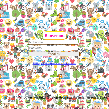
Bonvenon!
Mi Forgesis Mian Uzantnomon Aŭ Pasvorton.
Kontakto
Vi povas kontakti la retejestron uzante la jenan retadreson: