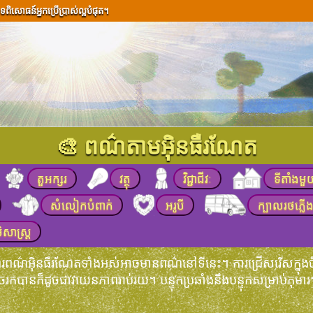
ទពិសោធន៍អ្នកប្រើប្រាស់ល្អបំផុត។
🎨 ពណ៌តាមអ៊ិនធឺរណែត
តួអក្សរ
វត្ថុ
វិជ្ជាជីវៈ
ទីតាំងមួ
សំលៀកបំពាក់
អរូបី
ក្បាលរថភ្លើ
ិសាស្ត្រ
ព័រពណ៌អ៊ិនធឺរណែតទាំងអស់អាចមានពណ៌នៅទីនេះ។ ការជ្រើសរើសក្ន
ចរកបានក៏ដូចជាវាយនភាពរាប់រយ។ បន្ទុកប្រឆាំងនឹងបន្ទុកសម្រាប់ក