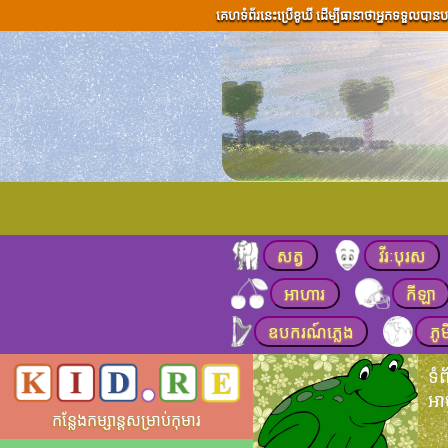
គេហទំព័រនេះប្រើខូឃី ដើម្បីធានាថាអ្នកទទួលបានប
សត្វ
វីរៈបុរស
អាហារ
កីឡា
ឧបករណ៍​ភ្លេង
ភូម
ទំ
អា
កន្លែងកម្សាន្តសម្រាប់កុមារ