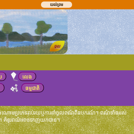
យល់ព្រម
ចូល
យ
លេង
ង
ធម្មជាតិ
ុងចំណោមប្រភេទរាប់រយឬការនាំចូលពណ៌ពីឧបករណ៍។ ពណ៌ទាំងអស់
ុមារ។ គំនូរពណ៌អាចទាញយកបាន។