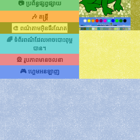
📷 ប្រព័ន្ធផ្សព្វផ្សាយ
🎶 តន្រ្ដី
🎨 ពណ៌តាមអ៊ិនធឺរណែត
🌈 ទំព័រពណ៌ដែលអាចបោះពុម្ព
បាន។
🎡 រូបភាពមានចលនា
🎮 ហ្គេមអនឡាញ