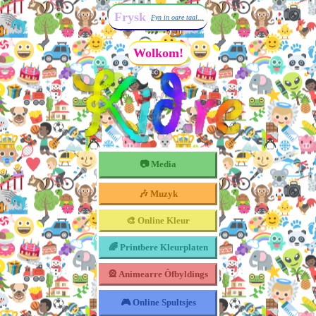
Frysk
Fyn in oare taal...
Wolkom!
📷 Media
🎶 Muzyk
🎨 Online Kleur
🌈 Printbere Kleurplaten
🎡 Animearre Ôfbyldings
🎮 Online Spultsjes