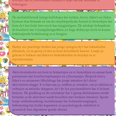
leverjen fan in ynteressante edukative stipe om har wurdskat te
ferheegjen.
De mediabibleteek bringt kolleksjes fan bylden, foto's, fideo's en lûden
byinoar foar fermaak en om de ensyklopedyske kennis te fersterkjen fan
bern dy't har liede litte troch har nijsgjirrigens. De seleksje befoarderet
de kwaliteit fan 'e kompjûtergrafiken yn hege definysje troch in koarte
ferklearjende beskriuwing ta te foegjen.
Harkje nei prachtige ferskes fan jonge sjongers dy't har fokaaltalint
allinnich, yn in groep of mei in koar ûntwikkele hawwe. Learje jo
gehoar te brûken om lûden te ûnderskieden en besykje se te
reprodusearjen.
Aktiviteitsideeën om bern te fermeitsjen en te fersterkjen en amuse bern
presinteare mei kwaliteitsplisaasjes en yllustraasjes. Besjoch foto's,
fideo's en animearre ôfbyldings fan jonge minsken dy't dizze
aktiviteiten dogge. It is dan oan jo, neffens jo winsken, om jo talinten te
oefenjen as artistike skeppers, dy't de fyn psychotrikiteit fan it lichem
ûntjout. De gearhing en de ynteraksje fan 'e groep dielnimmers wurde
fersterke as de aktiviteit wurdt beoefene mei ferskate minsken. Sports
learje selsbehearsking, koördinaasje fan lichemsbewegingen,
ferbettering fan fysike kapasiteit en psychologysk stabiliteit te
geunstich foar algemiene goede sûnens.