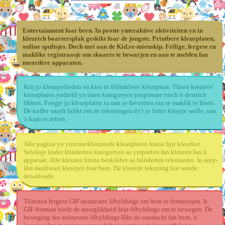
Entertainment foar bern. In protte ynteraktive aktiviteiten yn in
kleurich boartersplak geskikt foar de jongste. Printbere kleurplaten,
online spultsjes. Doch mei oan de Kid.re-mienskip. Feilige, fergese en
maklike registraasje om skoares te bewarjen en oan te melden fan
meardere apparaten.
Krij jo kleurpotloden en kies in ôfdrukbere kleurplaat. Tûzen kreative
kleurplaten yndield yn tsien kategoryen ynspireare troch it deistich
libben. Foegje jo kleurplaten ta oan jo favoriten om se maklik te finen.
De koffer wurdt brûkt om de tekeningen dy't jo letter kleurje wolle, oan
'e kant te setten.
Alle pagina yn ynternetkleurende kleurplaten binne hjir kleurber.
Seleksje ûnder hûnderten kategoryen as ymporten fan kleuren fan it
apparaat. Alle kleuren binne beskikber as hûnderten tekstueren. In anty-
lêst-fasiliteart kleurjen foar bern. De kleurde tekening kin wurde
downloade.
Tûzenen fergese GIF animearre ôfbyldings om bern te fermeitsjen. It
GIF-formaat biedt de mooglikheid foar ôfbyldings om te bewegen. De
beweging fan animearre ôfbyldings lûkt de oandacht fan bern, it