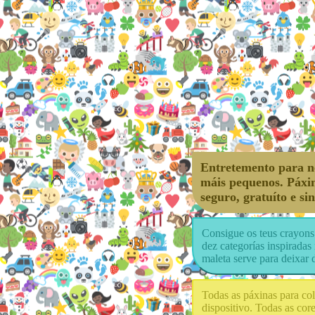
Entretemento para ne
máis pequenos. Páxin
seguro, gratuíto e si
Consigue os teus crayons 
dez categorías inspiradas
maleta serve para deixar 
Todas as páxinas para col
dispositivo. Todas as cor