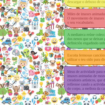
descargar o debuxo de co
Miles de imaxes animadas
O movemento de imaxes a
o seu vocabulario.
A mediateca reúne colecc
dos nenos que se deixan g
definición engadindo unha
Escoita fermosas canción
utilizar o teu oído para di
Ideas de actividade para e
imaxes animadas de mozos
creadores artísticos, que
refírense cando a activid
do corpo, a mellora da ca