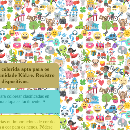
 colorida apta para os
unidade Kid.re. Rexistro
 dispositivos.
ara colorear clasificadas en
ara atopalas facilmente. A
rías ou importacións de cor do
ta a cor para os nenos. Pódese