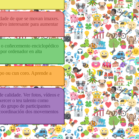
lidade de que se movan imaxes.
vo interesante para aumentar
ar o coñecemento enciclopédico
 por ordenador en alta
upo ou cun coro. Aprende a
de calidade. Ver fotos, vídeos e
xercer o teu talento como
 do grupo de participantes
 a coordinación dos movementos