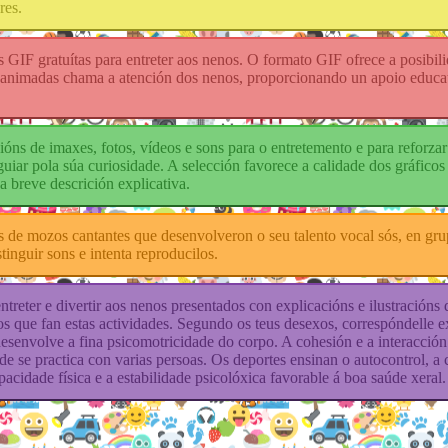
res.
 GIF gratuítas para entreter aos nenos. O formato GIF ofrece a posibi
nimadas chama a atención dos nenos, proporcionando un apoio educati
ións de imaxes, fotos, vídeos e sons para o entretemento e para reforz
uiar pola súa curiosidade. A selección favorece a calidade dos gráficos
 breve descrición explicativa.
s de mozos cantantes que desenvolveron o seu talento vocal sós, en gr
stinguir sons e intenta reproducilos.
ntreter e divertir aos nenos presentados con explicacións e ilustracións 
 que fan estas actividades. Segundo os teus desexos, correspóndelle e
 desenvolve a fina psicomotricidade do corpo. A cohesión e a interacción
ade se practica con varias persoas. Os deportes ensinan o autocontrol,
pacidade física e a estabilidade psicolóxica favorable á boa saúde xeral.