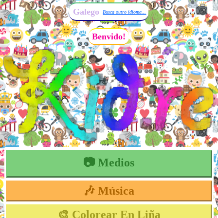
Galego
Busca outro idioma...
Benvido!
📷 Medios
🎶 Música
🎨 Colorear En Liña