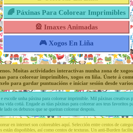
🌈 Páxinas Para Colorear Imprimibles
🎡 Imaxes Animadas
🎮 Xogos En Liña
nos. Moitas actividades interactivas nunha zona de xogos
as para colorear imprimibles, xogos en liña. Únete á com
nxelo para gardar puntuacións e iniciar sesión desde varios
e escolle unha páxina para colorear imprimible. Mil páxinas creativas p
 na vida cotiá. Engade as túas páxinas para colorear aos teus favoritos p
de lado os debuxos que se queiran colorear despois.
orear en internet son coloreables aquí. Selección entre centos de catego
es están dispoñibles, así como centos de texturas. Un anti-Burden facili