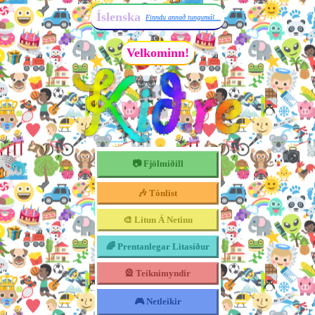
Íslenska
Finndu annað tungumál...
Velkominn!
📷 Fjölmiðill
🎶 Tónlist
🎨 Litun Á Netinu
🌈 Prentanlegar Litasíður
🎡 Teiknimyndir
🎮 Netleikir