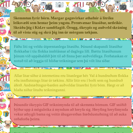
Skemmtun fyrir börn. Margar gagnvirkar athafnir á litríku
leiksvæði sem hentar þeim yngstu. Prentvænar litasíður, netleikir.
Skráðu þig í Kid.re samfélagið. Örugg, ókeypis og auðveld skráning
til að vista stig og skrá þig inn úr mörgum tækjum.
Fáðu liti og veldu útprentanlega litasíðu. Þúsund skapandi litasíður
flokkaðar í tíu flokka innblásnar af daglegu lífi. Bættu litasíðunum
þínum við uppáhaldið þitt til að finna þær auðveldlega. Ferðataskan er
notuð til að leggja til hliðar teikningar sem þú vilt lita síðar.
Allar litar síður á internetinu eru litanlegar hér. Val á hundruðum flokka
eða innflutnings litar úr tækinu. Allir litir eru í boði sem og hundruð
áferð. Andstæðingur-barden auðveldar litarefni fyrir börn. Hægt er að
hlaða niður lituðu teikningunni.
Þúsundir ókeypis GIF teiknimynda til að skemmta börnum. GIF sniðið
býður upp á möguleika á myndum að hreyfa sig. Hreyfing hreyfimynda
vekur athygli barna og veitir áhugaverðan fræðslustuðning til að auka
orðaforða þeirra.