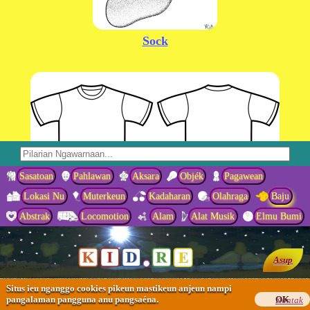
Sock
Sasatoan
Pahlawan
Aksara
Objék
Pagawean
Lokasi Nu
Muterkeun
Kadaharan
Olahraga
Baju
Pakéan Kaos - Kaos Oblong
Abstrak
Locomotion
Alam
Alat Musik
Elmu Bumi
Asup
Situs ieu nganggo cookies pikeun mastikeun anjeun nampi
pangalaman pangguna anu pangsaéna.
OK
Kontak