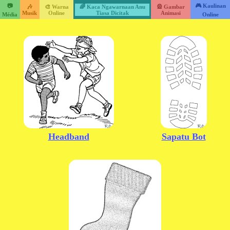
📷
🎮 Kaulinan
🎶
🎨 Warna
🌈 Kaca Ngawarnaan Anu
🎡 Gambar
Musik
Online
Tiasa Dicitak
Animasi
Média
Online
Headband
Sapatu Bot